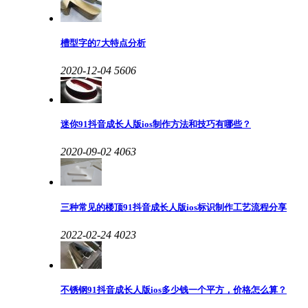
槽型字的7大特点分析
2020-12-04
5606
迷你91抖音成长人版ios制作方法和技巧有哪些？
2020-09-02
4063
三种常见的楼顶91抖音成长人版ios标识制作工艺流程分享
2022-02-24
4023
不锈钢91抖音成长人版ios多少钱一个平方，价格怎么算？