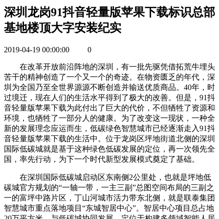
深圳龙岗91抖音轻量版苹果下载标识总部
基地楼顶大字安装纪实
2019-04-19 00:00:00
0
在改革开放前沿阵地的深圳，有一批先驱凭借拓荒牛埋头
苦干的精神创造了一个又一个的奇迹。在物资匮乏的年代，深
圳为全国乃至全世界源源不断创造并输送优质商品。40年，时
过境迁，现在人们的生活水平得到了极大的改善。但是，91抖
音轻量版苹果下载为此付出了巨大的代价，不但牺牲了资源和
环境，也牺牲了一部分人的健康。为了改变这一现状，一种全
新的发展理念应运而生，低碳绿色智慧城市已经逐渐走入91抖
音轻量版苹果下载的生活中。位于龙岗区坪地街道北侧的深圳
国际低碳城就是基于这种绿色低碳发展的定位，再一次领先全
国，率先行动，为下一个时代新型发展模式奠定了基础。
在深圳国际低碳城启动区东南侧2公里处，也就是坪地低
碳城官方规划的“一轴一带，一主三副”总图空间布局的三副之
一的富坪中路片区，丁山河城市活力带东北侧，就是联泰集团
智慧城市重点落地项目“东城智居中心”。智居中心项目总占地
20万平方米，与低碳城协同发展，定位于构建多领域智能人居