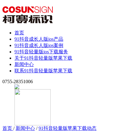
首页
91抖音成长人版ios产品
91抖音成长人版ios案例
91抖音轻量版ios下载服务
关于91抖音轻量版苹果下载
新闻中心
联系91抖音轻量版苹果下载
0755-28351006
首页
/
新闻中心
/
91抖音轻量版苹果下载动态