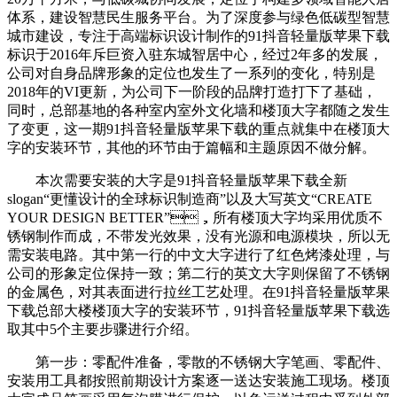
体系，建设智慧民生服务平台。为了深度参与绿色低碳型智慧
城市建设，专注于高端标识设计制作的91抖音轻量版苹果下载
标识于2016年斥巨资入驻东城智居中心，经过2年多的发展，
公司对自身品牌形象的定位也发生了一系列的变化，特别是
2018年的VI更新，为公司下一阶段的品牌打造打下了基础，
同时，总部基地的各种室内室外文化墙和楼顶大字都随之发生
了变更，这一期91抖音轻量版苹果下载的重点就集中在楼顶大
字的安装环节，其他的环节由于篇幅和主题原因不做分解。
本次需要安装的大字是91抖音轻量版苹果下载全新
slogan“更懂设计的全球标识制造商”以及大写英文“CREATE
YOUR DESIGN BETTER”，所有楼顶大字均采用优质不
锈钢制作而成，不带发光效果，没有光源和电源模块，所以无
需安装电路。其中第一行的中文大字进行了红色烤漆处理，与
公司的形象定位保持一致；第二行的英文大字则保留了不锈钢
的金属色，对其表面进行拉丝工艺处理。在91抖音轻量版苹果
下载总部大楼楼顶大字的安装环节，91抖音轻量版苹果下载选
取其中5个主要步骤进行介绍。
第一步：零配件准备，零散的不锈钢大字笔画、零配件、
安装用工具都按照前期设计方案逐一送达安装施工现场。楼顶