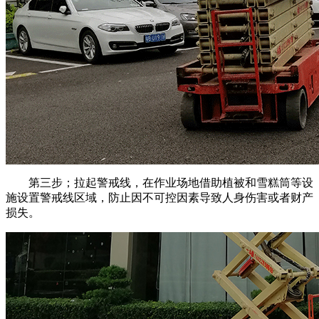
第三步；拉起警戒线，在作业场地借助植被和雪糕筒等设
施设置警戒线区域，防止因不可控因素导致人身伤害或者财产
损失。