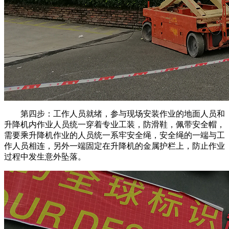
第四步：工作人员就绪，参与现场安装作业的地面人员和
升降机内作业人员统一穿着专业工装，防滑鞋，佩带安全帽，
需要乘升降机作业的人员统一系牢安全绳，安全绳的一端与工
作人员相连，另外一端固定在升降机的金属护栏上，防止作业
过程中发生意外坠落。