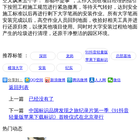
空又飘来五个字：“那都不是事”，工作人员在项目经理的指引
下按照工程施工规范进行紧急撤离，等待天气转好，达到安全
施工标准以后再进行剩下大字笔画的安装作业。所有大字笔画
安装完成以后，高空作业人员回到地面，收拾好相关工具并进
行还原归类，以便其他项目使用。同时对大字安装过程给地面
产生的垃圾进行清理，还原干净整洁的园区环境。
91抖音轻量版
推荐标签 ：
深圳
龙岗
总部基地
苹果下载标识
楼顶大字
安装
纪实
分享到：
QQ空间
新浪微博
腾讯微博
人人网
微信
返回列表
上一篇
已经没有了
下一篇
中国标识品牌发现之旅纪录片第一季《91抖音
轻量版苹果下载标识》首映仪式在北京举行
热门动态