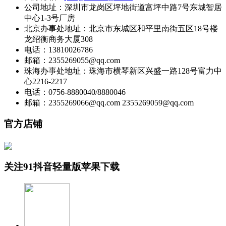
公司地址：深圳市龙岗区坪地街道富坪中路7号东城智居
中心1-3号厂房
北京办事处地址：北京市东城区和平里南街五区18号楼
龙绍衡商务大厦308
电话：13810026786
邮箱：2355269055@qq.com
珠海办事处地址：珠海市横琴新区兴盛一路128号富力中
心2216-2217
电话：0756-8880040/8880046
邮箱：2355269066@qq.com 2355269059@qq.com
官方店铺
关注91抖音轻量版苹果下载