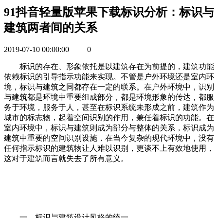
91抖音轻量版苹果下载标识分析：标识与
建筑两者间的关系
2019-07-10 00:00:00
0
标识的存在、形象依托是以建筑存在为前提的，建筑功能
依赖标识的引导指示功能来实现。不管是户外环境还是室内环
境，标识与建筑之同都存在一定的联系。在户外环境中，识别
与建筑都是环境中重要组成部分，都是环境形象的传达，都服
务于环境，服务于人，甚至在标识系统未形成之前，建筑作为
城市的标志物，起着空间识别的作用，兼任着标识的功能。在
室内环境中，标识与建筑则成为部分与整体的关系，标识成为
建筑中重要的空间识别设施，在当今复杂的现代环境中，没有
任何指示标识的建筑物让人难以识别，更谈不上有效地使用，
这对于建筑而言就失去了所有意义。
一、标识与建筑设计风格的统一