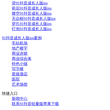
背91抖音成长人版ios
前后91抖音成长人版ios
镂空91抖音成长人版ios
无边框91抖音成长人版ios
穿孔91抖音成长人版ios
灯泡91抖音成长人版ios
91抖音成长人版ios案例
车站机场
地产楼宇
商业连锁
商业综合体
特色小镇
写字楼
星级酒店
医院
艺术场馆
快捷入口
新闻中心
联系91抖音轻量版苹果下载