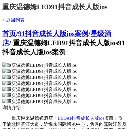
重庆温德姆LED91抖音成长人版ios
< 返回列表
首页
/
91抖音成长人版ios案例
/
星级酒
店
/ 重庆温德姆LED91抖音成长人版ios91
抖音成长人版ios案例
详情介绍
重庆悦来温德姆酒店「
LED91抖音成长人版ios
项目」位
于渝北区滨江大道，近悦来国际博览中心，隽秀的嘉陵江景及